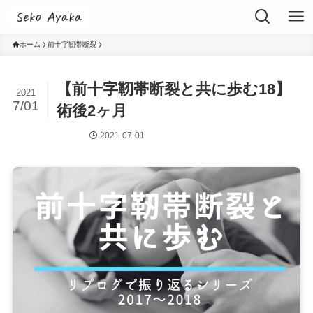
ホーム
前十字靭帯断裂
【前十字靭帯断裂と共に歩む18】
2021
7/01
術後2ヶ月
2021-07-01
前十字靭帯断裂